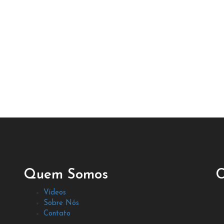
Quem Somos
C
Vídeos
Sobre Nós
Contato