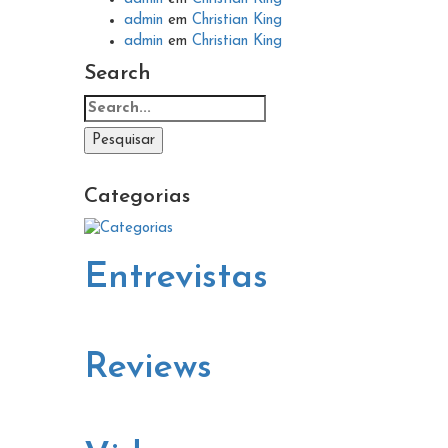
admin
em
Christian King
admin
em
Christian King
Search
Pesquisar:
Pesquisar
Categorias
Entrevistas
Reviews