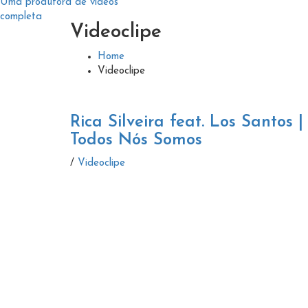
Videoclipe
Home
Videoclipe
Rica Silveira feat. Los Santos |
Todos Nós Somos
/
Videoclipe