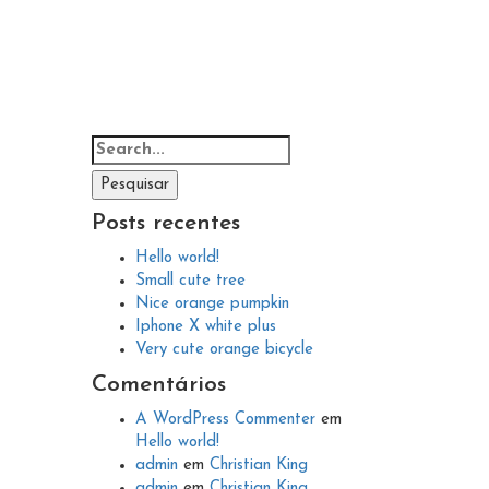
Pesquisar:
Pesquisar
Posts recentes
Hello world!
Small cute tree
Nice orange pumpkin
Iphone X white plus
Very cute orange bicycle
Comentários
A WordPress Commenter
em
Hello world!
admin
em
Christian King
admin
em
Christian King